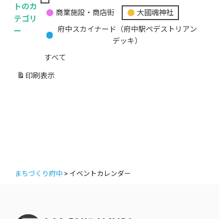
無
トのカ
商業施設・商店街
大國魂神社
題
テゴリ
の
ー
府中スカイナード（府中駅ペデストリアン
カ
デッキ）
テ
すべて
ゴ
リ
印刷
表示
ー
まちづくり府中
>
イベントカレンダー