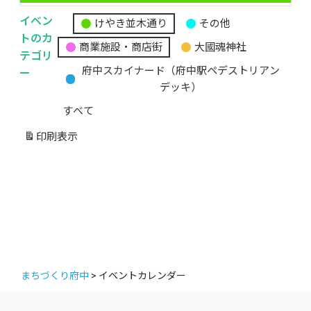
イベン
けやき並木通り
その他
無
トのカ
商業施設・商店街
大國魂神社
題
テゴリ
の
ー
府中スカイナード（府中駅ペデストリアン
カ
デッキ）
テ
すべて
ゴ
リ
印刷
表示
ー
まちづくり府中
>
イベントカレンダー