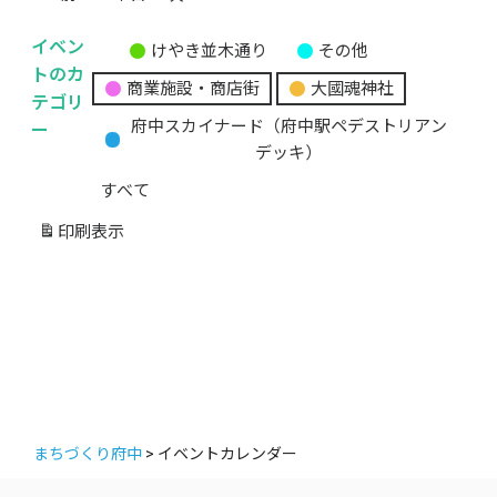
イベン
けやき並木通り
その他
無
トのカ
商業施設・商店街
大國魂神社
題
テゴリ
の
ー
府中スカイナード（府中駅ペデストリアン
カ
デッキ）
テ
すべて
ゴ
リ
印刷
表示
ー
まちづくり府中
>
イベントカレンダー