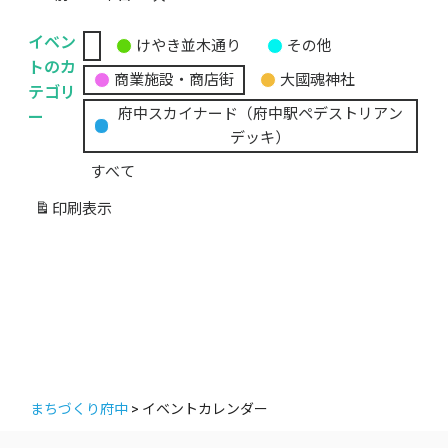
イベン
けやき並木通り
その他
無
トのカ
商業施設・商店街
大國魂神社
題
テゴリ
の
ー
府中スカイナード（府中駅ペデストリアン
カ
デッキ）
テ
すべて
ゴ
リ
印刷
表示
ー
まちづくり府中
>
イベントカレンダー