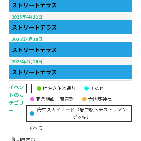
ストリートテラス
2026年4月12日
ストリートテラス
2026年4月19日
ストリートテラス
2026年4月26日
ストリートテラス
イベン
けやき並木通り
その他
無
トのカ
商業施設・商店街
大國魂神社
題
テゴリ
の
ー
府中スカイナード（府中駅ペデストリアン
カ
デッキ）
テ
すべて
ゴ
リ
印刷
表示