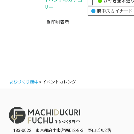
けやき並木通
無
リー
府中スカイナード
題
の
印刷
表示
カ
テ
ゴ
リ
ー
まちづくり府中
>
イベントカレンダー
〒183-0022 東京都府中市宮西町2-8-3 野口ビル2階