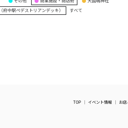
り
その他
商業施設・商店街
大國魂神社
（府中駅ペデストリアンデッキ）
すべて
TOP
イベント情報
お店