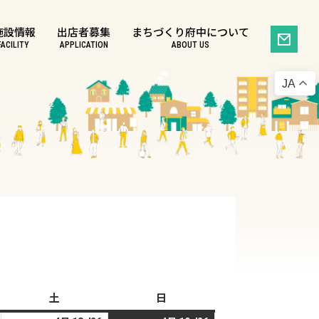
施設情報
出店者募集
まちづくり府中について
FACILITY
APPLICATION
ABOUT US
JA
土
土
日
日
曜
曜