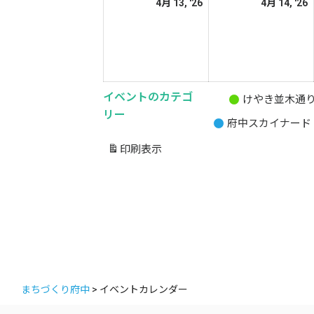
2026
2
4月 13, '26
4月 14, '26
日
日
年
4
4
月
13
1
日
イベントのカテゴ
けやき並木通
無
リー
府中スカイナード
題
の
印刷
表示
カ
テ
ゴ
リ
ー
まちづくり府中
>
イベントカレンダー