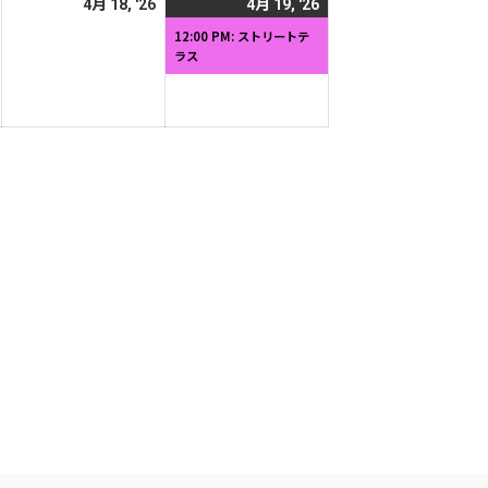
2026
2026
2026
(1
4月 18, '26
4月 19, '26
日
日
年
年
年
件
12:00 PM: ストリートテ
ラス
4
4
4
の
月
月
月
イ
17
18
19
ベ
日
日
日
ン
ト)