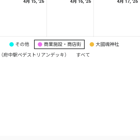
026
2026
2026
4月 15, '26
4月 16, '26
4月 17, '26
日
日
日
年
年
年
4
4
月
月
月
4
15
16
日
日
日
り
その他
商業施設・商店街
大國魂神社
（府中駅ペデストリアンデッキ）
すべて