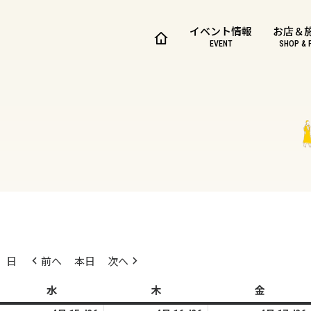
イベント情報
お店＆
EVENT
SHOP & 
日
前へ
本日
次へ
水
水
木
木
金
金
曜
曜
曜