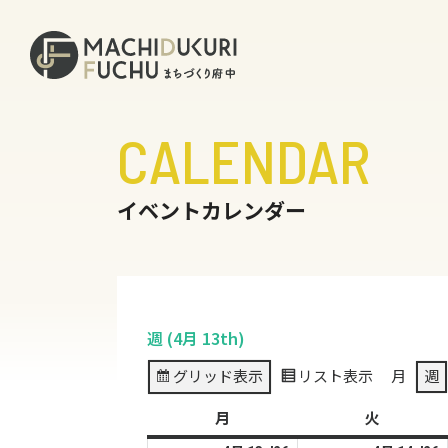
CALENDAR
イベントカレンダー
週 (4月 13th)
グリッド
表示
リスト
表示
月
週
月
月
火
火
曜
曜