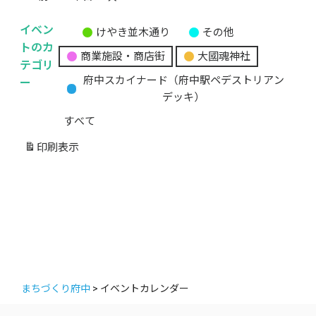
イベン
けやき並木通り
その他
無
トのカ
商業施設・商店街
大國魂神社
題
テゴリ
の
ー
府中スカイナード（府中駅ペデストリアン
カ
デッキ）
テ
すべて
ゴ
リ
印刷
表示
ー
まちづくり府中
>
イベントカレンダー