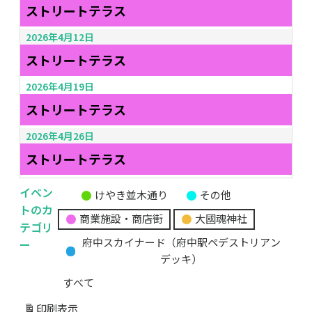
ストリートテラス
2026年4月12日
ストリートテラス
2026年4月19日
ストリートテラス
2026年4月26日
ストリートテラス
イベン
けやき並木通り
その他
無
トのカ
商業施設・商店街
大國魂神社
題
テゴリ
の
ー
府中スカイナード（府中駅ペデストリアン
カ
デッキ）
テ
すべて
ゴ
リ
印刷
表示