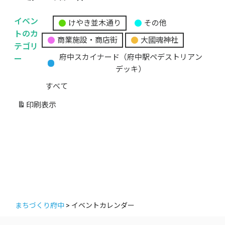
イベン
けやき並木通り
その他
無
トのカ
商業施設・商店街
大國魂神社
題
テゴリ
の
ー
府中スカイナード（府中駅ペデストリアン
カ
デッキ）
テ
すべて
ゴ
リ
印刷
表示
ー
まちづくり府中
>
イベントカレンダー