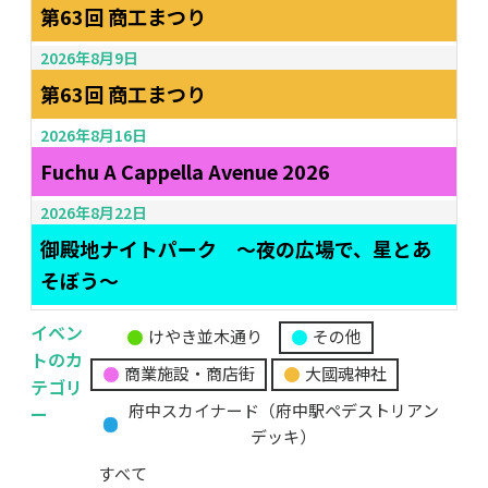
第63回 商工まつり
2026年8月9日
第63回 商工まつり
2026年8月16日
Fuchu A Cappella Avenue 2026
2026年8月22日
御殿地ナイトパーク ～夜の広場で、星とあ
そぼう～
イベン
けやき並木通り
その他
無
トのカ
商業施設・商店街
大國魂神社
題
テゴリ
の
ー
府中スカイナード（府中駅ペデストリアン
カ
デッキ）
テ
すべて
ゴ