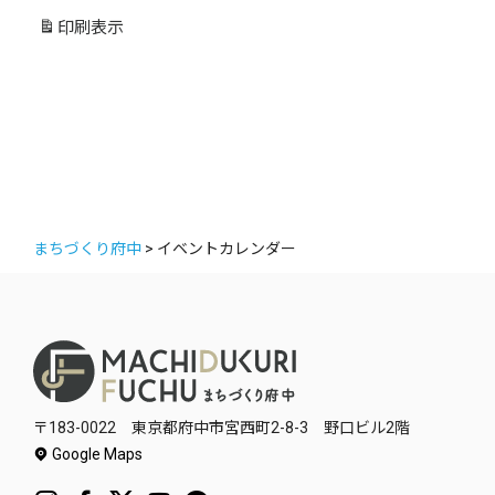
リ
印刷
表示
ー
まちづくり府中
>
イベントカレンダー
〒183-0022 東京都府中市宮西町2-8-3 野口ビル2階
Google Maps