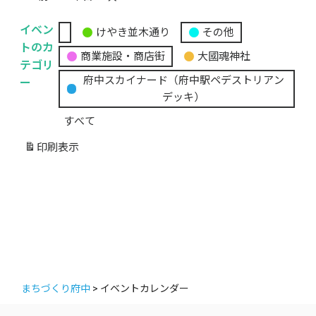
イベン
けやき並木通り
その他
無
トのカ
商業施設・商店街
大國魂神社
題
テゴリ
の
ー
府中スカイナード（府中駅ペデストリアン
カ
デッキ）
テ
すべて
ゴ
リ
印刷
表示
ー
まちづくり府中
>
イベントカレンダー