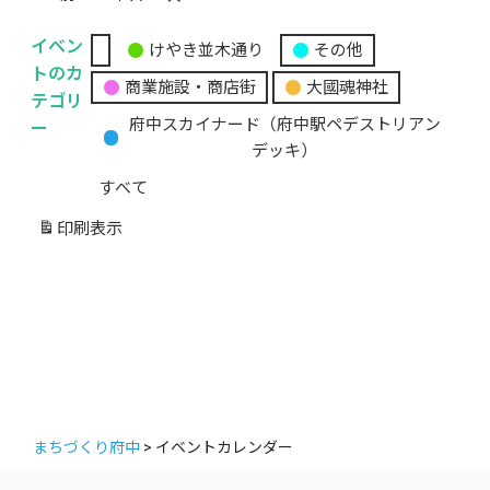
イベン
けやき並木通り
その他
無
トのカ
商業施設・商店街
大國魂神社
題
テゴリ
の
ー
府中スカイナード（府中駅ペデストリアン
カ
デッキ）
テ
すべて
ゴ
リ
印刷
表示
ー
まちづくり府中
>
イベントカレンダー