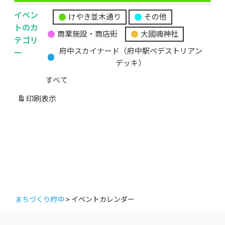
イベン
けやき並木通り
その他
無
トのカ
商業施設・商店街
大國魂神社
題
テゴリ
の
ー
府中スカイナード（府中駅ペデストリアン
カ
デッキ）
テ
すべて
ゴ
リ
印刷
表示
ー
まちづくり府中
>
イベントカレンダー