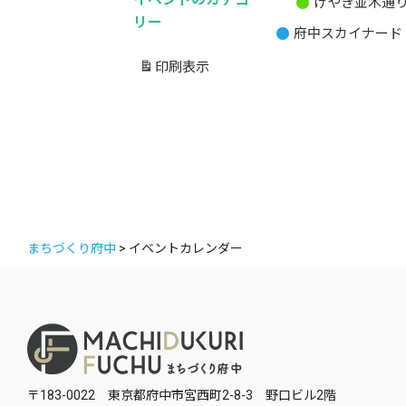
けやき並木通
無
リー
府中スカイナード
題
の
印刷
表示
カ
テ
ゴ
リ
ー
まちづくり府中
>
イベントカレンダー
〒183-0022 東京都府中市宮西町2-8-3 野口ビル2階