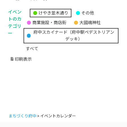
イベン
けやき並木通り
その他
無
トのカ
商業施設・商店街
大國魂神社
題
テゴリ
の
ー
府中スカイナード（府中駅ペデストリアン
カ
デッキ）
テ
すべて
ゴ
リ
印刷
表示
ー
まちづくり府中
>
イベントカレンダー