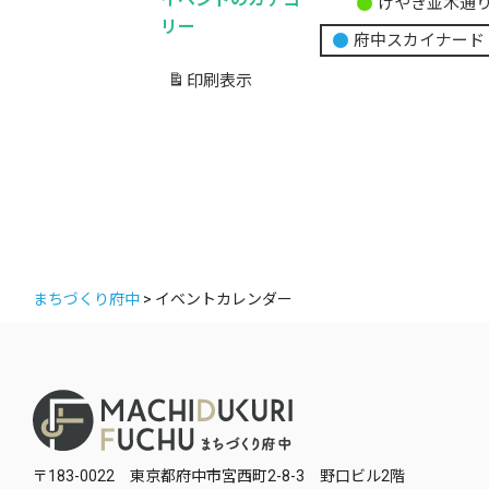
けやき並木通
無
リー
府中スカイナード
題
の
印刷
表示
カ
テ
ゴ
リ
ー
まちづくり府中
>
イベントカレンダー
〒183-0022 東京都府中市宮西町2-8-3 野口ビル2階