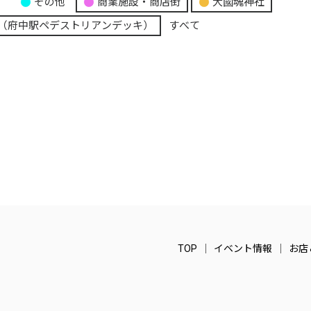
り
その他
商業施設・商店街
大國魂神社
（府中駅ペデストリアンデッキ）
すべて
TOP
イベント情報
お店