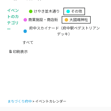
イベン
けやき並木通り
その他
無
トのカ
商業施設・商店街
大國魂神社
題
テゴリ
の
ー
府中スカイナード（府中駅ペデストリアン
カ
デッキ）
テ
すべて
ゴ
リ
印刷
表示
ー
まちづくり府中
>
イベントカレンダー