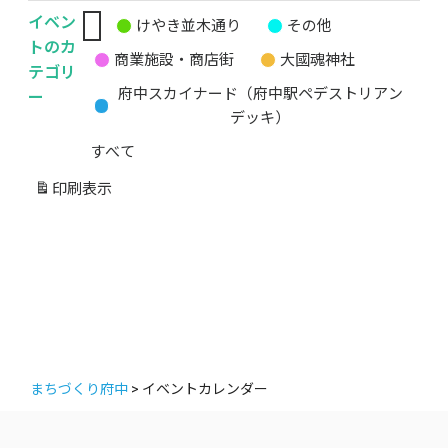
イベン
けやき並木通り
その他
無
トのカ
商業施設・商店街
大國魂神社
題
テゴリ
の
ー
府中スカイナード（府中駅ペデストリアン
カ
デッキ）
テ
すべて
ゴ
リ
印刷
表示
ー
まちづくり府中
>
イベントカレンダー