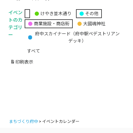
イベン
けやき並木通り
その他
無
トのカ
商業施設・商店街
大國魂神社
題
テゴリ
の
ー
府中スカイナード（府中駅ペデストリアン
カ
デッキ）
テ
すべて
ゴ
リ
印刷
表示
ー
まちづくり府中
>
イベントカレンダー