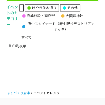
イベン
けやき並木通り
その他
無
トのカ
商業施設・商店街
大國魂神社
題
テゴリ
の
ー
府中スカイナード（府中駅ペデストリアン
カ
デッキ）
テ
すべて
ゴ
リ
印刷
表示
ー
まちづくり府中
>
イベントカレンダー