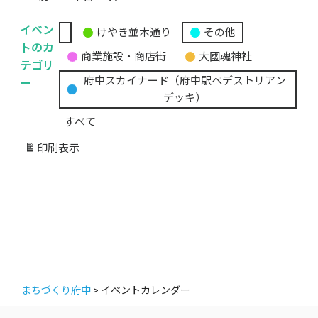
イベン
けやき並木通り
その他
無
トのカ
商業施設・商店街
大國魂神社
題
テゴリ
の
ー
府中スカイナード（府中駅ペデストリアン
カ
デッキ）
テ
すべて
ゴ
リ
印刷
表示
ー
まちづくり府中
>
イベントカレンダー