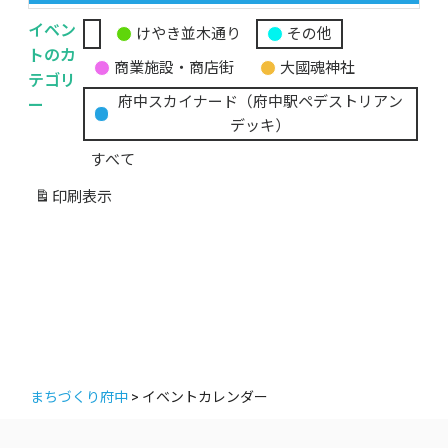
イベン
けやき並木通り
その他
無
トのカ
商業施設・商店街
大國魂神社
題
テゴリ
の
ー
府中スカイナード（府中駅ペデストリアン
カ
デッキ）
テ
すべて
ゴ
リ
印刷
表示
ー
まちづくり府中
>
イベントカレンダー