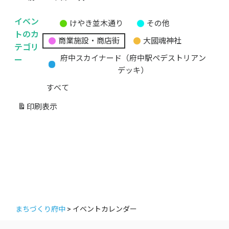
イベン
けやき並木通り
その他
無
トのカ
商業施設・商店街
大國魂神社
題
テゴリ
の
ー
府中スカイナード（府中駅ペデストリアン
カ
デッキ）
テ
すべて
ゴ
リ
印刷
表示
ー
まちづくり府中
>
イベントカレンダー