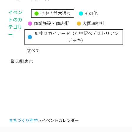
イベン
けやき並木通り
その他
無
トのカ
商業施設・商店街
大國魂神社
題
テゴリ
の
ー
府中スカイナード（府中駅ペデストリアン
カ
デッキ）
テ
すべて
ゴ
リ
印刷
表示
ー
まちづくり府中
>
イベントカレンダー