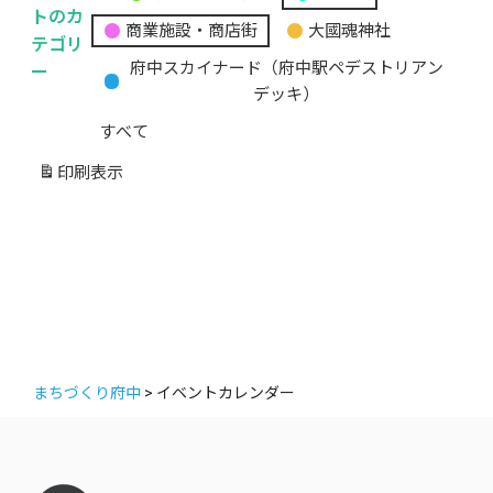
無
トのカ
商業施設・商店街
大國魂神社
題
テゴリ
の
ー
府中スカイナード（府中駅ペデストリアン
カ
デッキ）
テ
すべて
ゴ
リ
印刷
表示
ー
まちづくり府中
>
イベントカレンダー