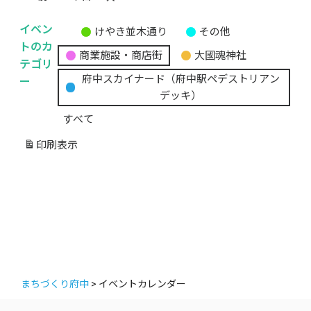
イベン
けやき並木通り
その他
無
トのカ
商業施設・商店街
大國魂神社
題
テゴリ
の
ー
府中スカイナード（府中駅ペデストリアン
カ
デッキ）
テ
すべて
ゴ
リ
印刷
表示
ー
まちづくり府中
>
イベントカレンダー