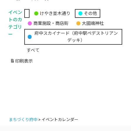
イベン
けやき並木通り
その他
無
トのカ
商業施設・商店街
大國魂神社
題
テゴリ
の
ー
府中スカイナード（府中駅ペデストリアン
カ
デッキ）
テ
すべて
ゴ
リ
印刷
表示
ー
まちづくり府中
>
イベントカレンダー