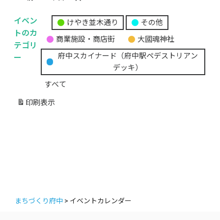
イベン
けやき並木通り
その他
無
トのカ
商業施設・商店街
大國魂神社
題
テゴリ
の
ー
府中スカイナード（府中駅ペデストリアン
カ
デッキ）
テ
すべて
ゴ
リ
印刷
表示
ー
まちづくり府中
>
イベントカレンダー