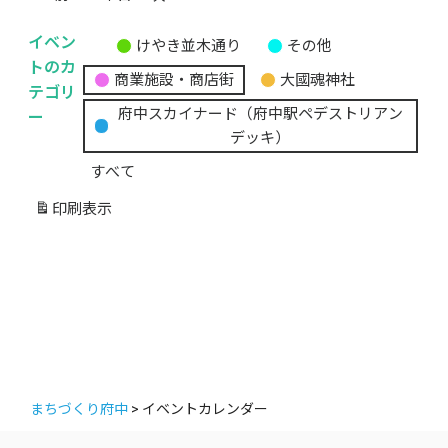
イベン
けやき並木通り
その他
無
トのカ
商業施設・商店街
大國魂神社
題
テゴリ
の
ー
府中スカイナード（府中駅ペデストリアン
カ
デッキ）
テ
すべて
ゴ
リ
印刷
表示
ー
まちづくり府中
>
イベントカレンダー