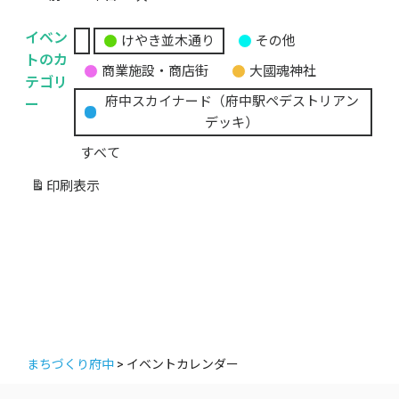
イベン
けやき並木通り
その他
無
トのカ
商業施設・商店街
大國魂神社
題
テゴリ
の
ー
府中スカイナード（府中駅ペデストリアン
カ
デッキ）
テ
すべて
ゴ
リ
印刷
表示
ー
まちづくり府中
>
イベントカレンダー