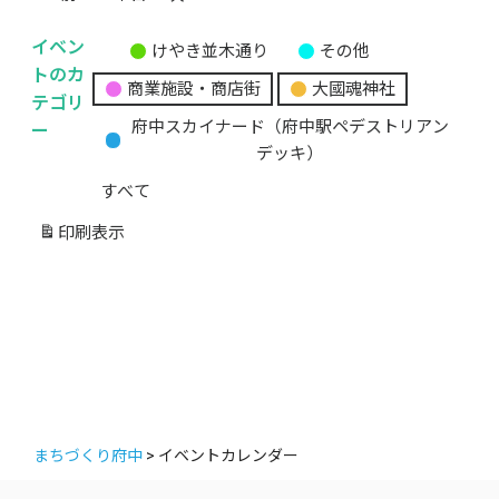
イベン
けやき並木通り
その他
無
トのカ
商業施設・商店街
大國魂神社
題
テゴリ
の
ー
府中スカイナード（府中駅ペデストリアン
カ
デッキ）
テ
すべて
ゴ
リ
印刷
表示
ー
まちづくり府中
>
イベントカレンダー