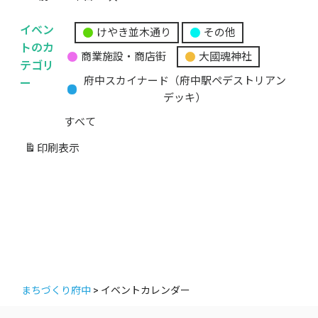
イベン
けやき並木通り
その他
無
トのカ
商業施設・商店街
大國魂神社
題
テゴリ
の
ー
府中スカイナード（府中駅ペデストリアン
カ
デッキ）
テ
すべて
ゴ
リ
印刷
表示
ー
まちづくり府中
>
イベントカレンダー