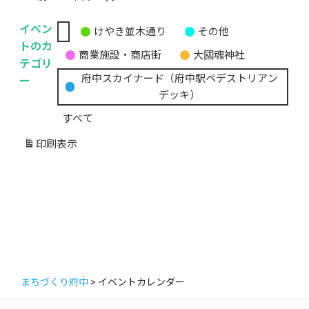
イベン
けやき並木通り
その他
無
トのカ
商業施設・商店街
大國魂神社
題
テゴリ
の
ー
府中スカイナード（府中駅ペデストリアン
カ
デッキ）
テ
すべて
ゴ
リ
印刷
表示
ー
まちづくり府中
>
イベントカレンダー