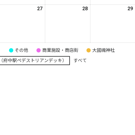
9
20
21
日
日
日
026
27
2026
28
2026
29
年
年
年
5
5
月
月
月
6
27
28
日
日
日
り
その他
商業施設・商店街
大國魂神社
（府中駅ペデストリアンデッキ）
すべて