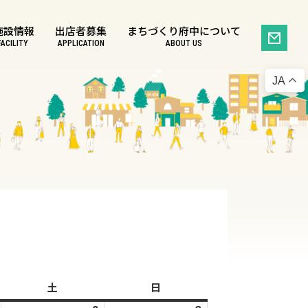
施設情報
出店者募集
まちづくり府中について
FACILITY
APPLICATION
ABOUT US
JA
土
土
日
日
曜
曜