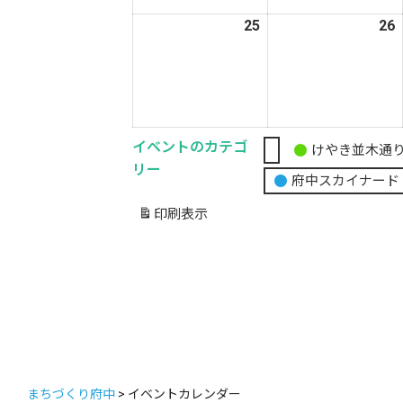
18
1
日
25
2026
26
2
年
5
5
月
25
2
日
イベントのカテゴ
けやき並木通
無
リー
府中スカイナード
題
の
印刷
表示
カ
テ
ゴ
リ
ー
まちづくり府中
>
イベントカレンダー