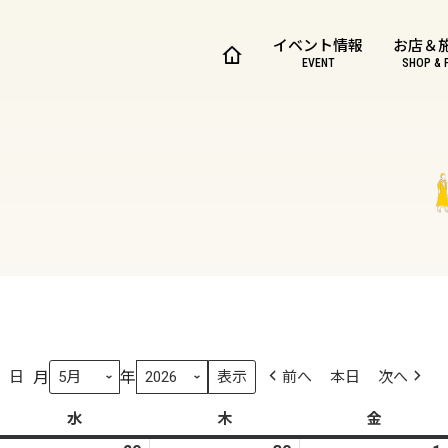
イベント情報
お店＆
EVENT
SHOP & 
月
年
日
前へ
本日
次へ
水
水
木
木
金
金
曜
曜
曜