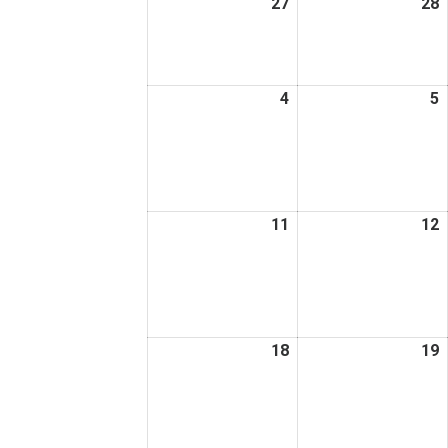
27
2026
28
2
日
日
年
4
4
月
4
2026
5
2
27
2
年
日
5
5
月
4
5
日
11
2026
12
2
年
5
5
月
11
1
日
18
2026
19
2
年
5
5
月