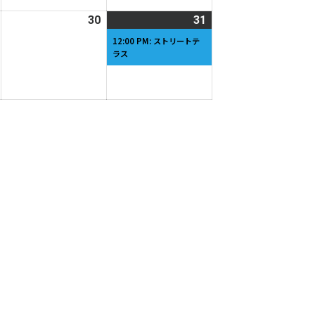
22
23
24
ベ
日
日
日
ン
2026
30
2026
31
2026
(1
ト)
年
年
年
件
12:00 PM: ストリートテ
ラス
5
5
5
の
月
月
月
イ
29
30
31
ベ
日
日
日
ン
ト)