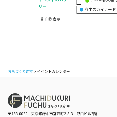
けやき並木通
無
リー
府中スカイナード
題
の
印刷
表示
カ
テ
ゴ
リ
ー
まちづくり府中
>
イベントカレンダー
〒183-0022 東京都府中市宮西町2-8-3 野口ビル2階