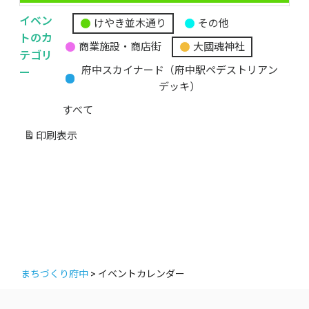
イベン
けやき並木通り
その他
無
トのカ
商業施設・商店街
大國魂神社
題
テゴリ
の
ー
府中スカイナード（府中駅ペデストリアン
カ
デッキ）
テ
すべて
ゴ
リ
印刷
表示
ー
まちづくり府中
>
イベントカレンダー