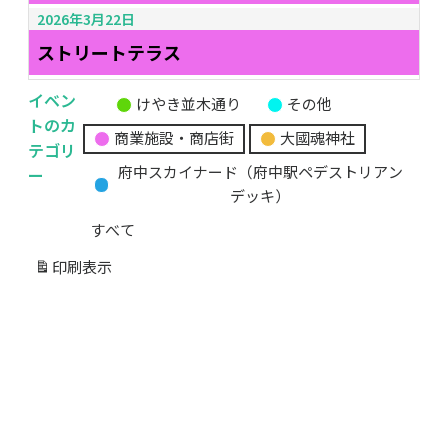
2026年3月22日
ストリートテラス
イベン
けやき並木通り
その他
無
トのカ
商業施設・商店街
大國魂神社
題
テゴリ
の
ー
府中スカイナード（府中駅ペデストリアン
カ
デッキ）
テ
すべて
ゴ
リ
印刷
表示
ー