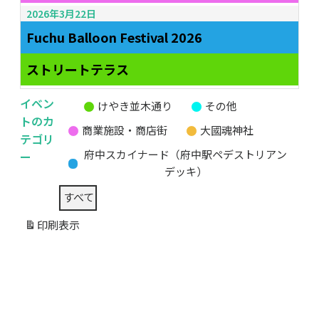
2026年3月22日
Fuchu Balloon Festival 2026
ストリートテラス
イベン
けやき並木通り
その他
無
トのカ
商業施設・商店街
大國魂神社
題
テゴリ
の
ー
府中スカイナード（府中駅ペデストリアン
カ
デッキ）
テ
すべて
ゴ
リ
印刷
表示
ー