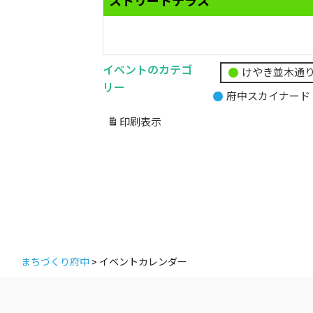
ストリートテラス
イベントのカテゴ
けやき並木通
無
リー
府中スカイナード
題
の
印刷
表示
カ
テ
ゴ
リ
ー
まちづくり府中
>
イベントカレンダー