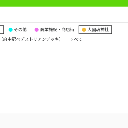
り
その他
商業施設・商店街
大國魂神社
（府中駅ペデストリアンデッキ）
すべて