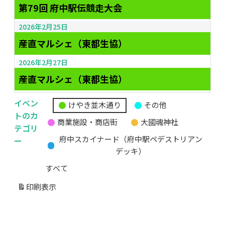
第79回 府中駅伝競走大会
2026年2月25日
産直マルシェ（東都生協）
2026年2月27日
産直マルシェ（東都生協）
イベン
けやき並木通り
その他
無
トのカ
商業施設・商店街
大國魂神社
題
テゴリ
の
ー
府中スカイナード（府中駅ペデストリアン
カ
デッキ）
テ
すべて
ゴ
リ
印刷
表示
ー