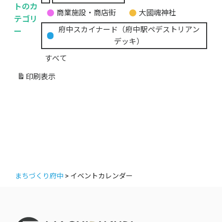
無
トのカ
商業施設・商店街
大國魂神社
題
テゴリ
の
ー
府中スカイナード（府中駅ペデストリアン
カ
デッキ）
テ
すべて
ゴ
リ
印刷
表示
ー
まちづくり府中
>
イベントカレンダー