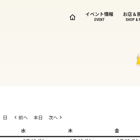
イベント情報
お店＆
EVENT
SHOP & 
日
前へ
本日
次へ
水
水
木
木
金
金
曜
曜
曜