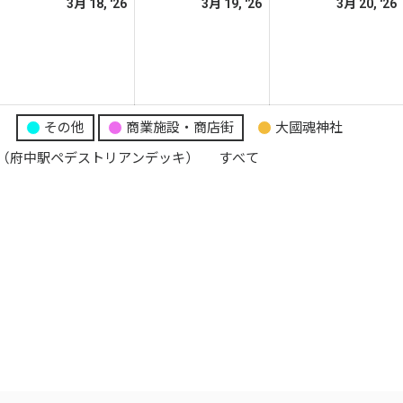
026
2026
2026
3月 18, '26
3月 19, '26
3月 20, '26
日
日
日
年
年
年
3
3
月
月
月
7
18
19
日
日
日
り
その他
商業施設・商店街
大國魂神社
（府中駅ペデストリアンデッキ）
すべて