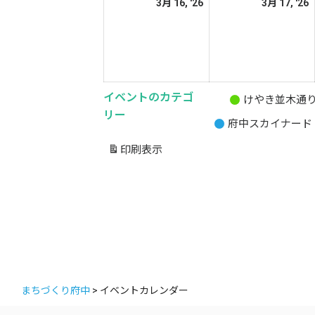
2026
2
3月 16, '26
3月 17, '26
日
日
年
3
3
月
16
1
日
イベントのカテゴ
けやき並木通
無
リー
府中スカイナード
題
の
印刷
表示
カ
テ
ゴ
リ
ー
まちづくり府中
>
イベントカレンダー