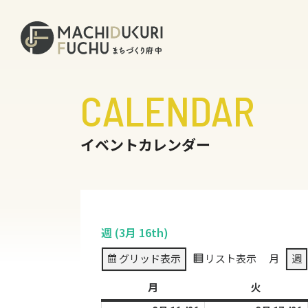
CALENDAR
イベントカレンダー
週 (3月 16th)
グリッド
表示
リスト
表示
月
週
月
月
火
火
曜
曜