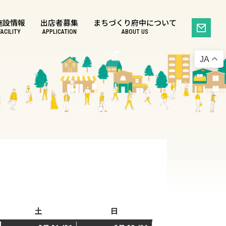
施設情報
出店者募集
まちづくり府中について
FACILITY
APPLICATION
ABOUT US
JA
土
土
日
日
曜
曜