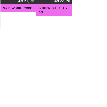
2026
2026
(1
2026
(1
3月 21, '26
3月 22, '26
日
日
年
年
件
年
件
ちょこっとスポーツ体験
12:00 PM: ストリートテ
ラス
3
3
の
3
の
月
月
イ
月
イ
20
21
ベ
22
ベ
日
日
ン
日
ン
ト)
ト)