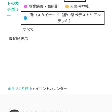
無
トのカ
商業施設・商店街
大國魂神社
題
テゴリ
の
ー
府中スカイナード（府中駅ペデストリアン
カ
デッキ）
テ
すべて
ゴ
リ
印刷
表示
ー
まちづくり府中
>
イベントカレンダー