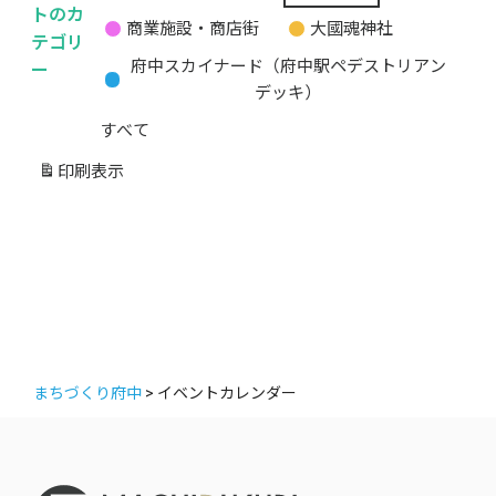
無
トのカ
商業施設・商店街
大國魂神社
題
テゴリ
の
ー
府中スカイナード（府中駅ペデストリアン
カ
デッキ）
テ
すべて
ゴ
リ
印刷
表示
ー
まちづくり府中
>
イベントカレンダー