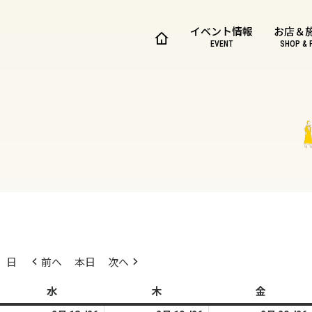
イベント情報
お店＆
EVENT
SHOP & 
日
前へ
本日
次へ
水
水
木
木
金
金
曜
曜
曜