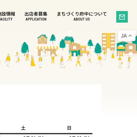
施設情報
出店者募集
まちづくり府中について
FACILITY
APPLICATION
ABOUT US
JA
土
土
日
日
曜
曜