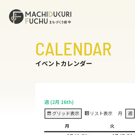
CALENDAR
イベントカレンダー
週 (2月 16th)
グリッド
表示
リスト
表示
月
週
月
月
火
火
曜
曜