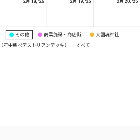
026
2026
2026
2月 18, '26
2月 19, '26
2月 20, '26
日
日
日
年
年
年
2
2
月
月
月
7
18
19
り
その他
商業施設・商店街
大國魂神社
日
日
日
（府中駅ペデストリアンデッキ）
すべて