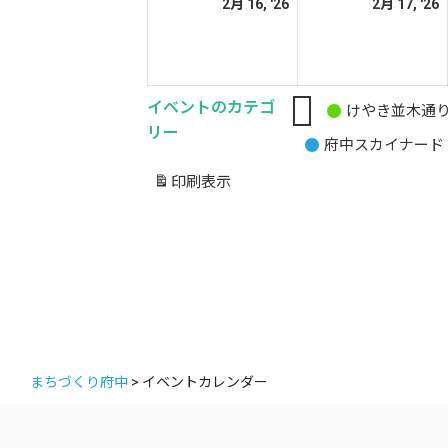
2026
2
2月 16, '26
2月 17, '26
日
日
年
2
2
月
イベントのカテゴ
16
1
けやき並木通
無
リー
日
府中スカイナード
題
の
印刷
表示
カ
テ
ゴ
リ
ー
まちづくり府中
>
イベントカレンダー