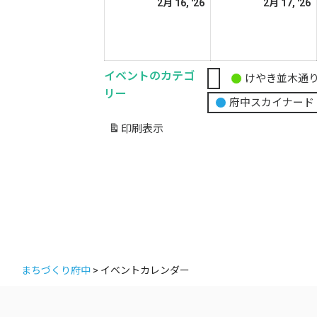
2026
2
2月 16, '26
2月 17, '26
日
日
年
2
2
月
イベントのカテゴ
16
1
けやき並木通
無
リー
日
府中スカイナード
題
の
印刷
表示
カ
テ
ゴ
リ
ー
まちづくり府中
>
イベントカレンダー