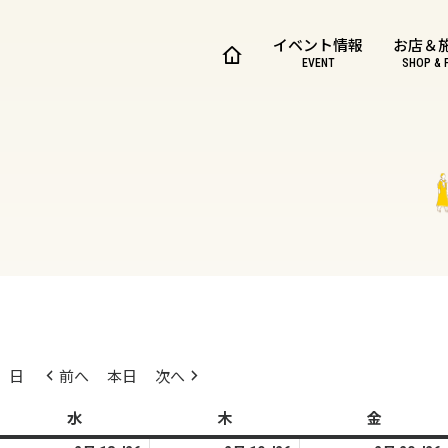
イベント情報
お店＆
EVENT
SHOP & 
日
前へ
本日
次へ
水
水
木
木
金
金
曜
曜
曜