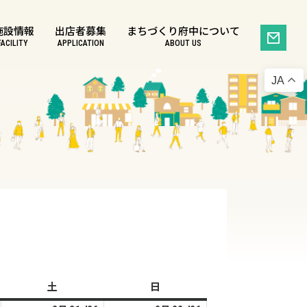
施設情報
出店者募集
まちづくり府中について
FACILITY
APPLICATION
ABOUT US
JA
土
土
日
日
曜
曜