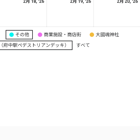
026
2026
2026
2月 18, '26
2月 19, '26
2月 20, '26
日
日
日
年
年
年
2
2
月
月
月
7
18
19
り
その他
商業施設・商店街
大國魂神社
日
日
日
（府中駅ペデストリアンデッキ）
すべて