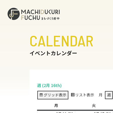
CALENDAR
イベントカレンダー
週 (2月 16th)
グリッド
表示
リスト
表示
月
週
月
月
火
火
曜
曜