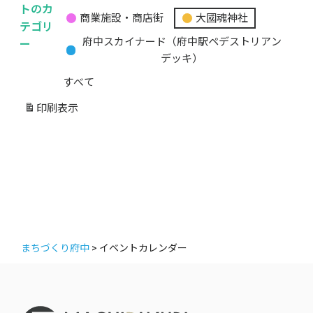
無
トのカ
商業施設・商店街
大國魂神社
題
テゴリ
の
ー
府中スカイナード（府中駅ペデストリアン
カ
デッキ）
テ
すべて
ゴ
リ
印刷
表示
ー
まちづくり府中
>
イベントカレンダー