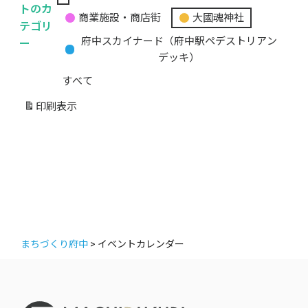
無
トのカ
商業施設・商店街
大國魂神社
題
テゴリ
の
ー
府中スカイナード（府中駅ペデストリアン
カ
デッキ）
テ
すべて
ゴ
リ
印刷
表示
ー
まちづくり府中
>
イベントカレンダー