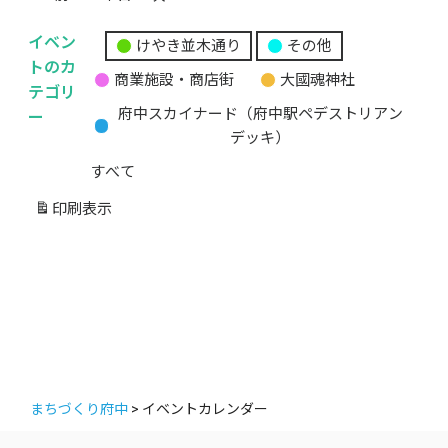
イベン
けやき並木通り
その他
無
トのカ
商業施設・商店街
大國魂神社
題
テゴリ
の
ー
府中スカイナード（府中駅ペデストリアン
カ
デッキ）
テ
すべて
ゴ
リ
印刷
表示
ー
まちづくり府中
>
イベントカレンダー